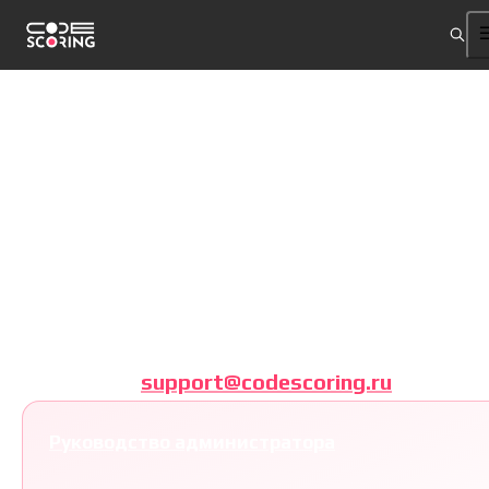
Документация
CodeScoring
По всем вопросам пишите на
support@codescoring.ru
Руководство администратора