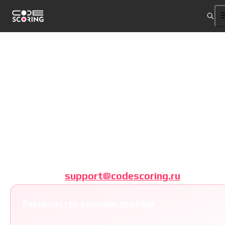
Документация
CodeScoring
По всем вопросам пишите на
support@codescoring.ru
Руководство администратора