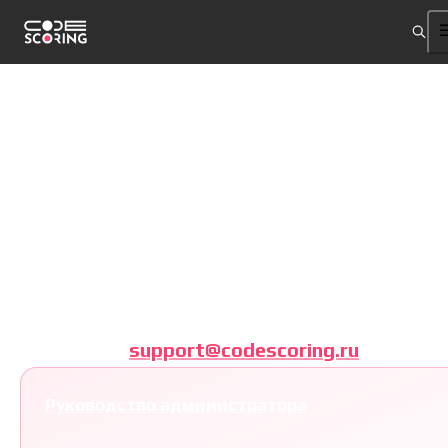
Документация
CodeScoring
По всем вопросам пишите на
support@codescoring.ru
Руководство администратора