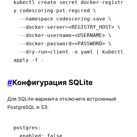
kubectl
 create
 secret
 docker-registr
y
 codescoring-pvt-regcred
 \
  --namespace
 codescoring-save
 \
  --docker-server=
<
REGISTRY_HOST
>
 \
  --docker-username=
<
USERNAME
>
 \
  --docker-password=
<
PASSWORD
>
 \
  --dry-run=client
 -o
 yaml
 |
 kubectl
apply
 -f
 -
#
Конфигурация SQLite
Для SQLite-варианта отключите встроенный
PostgreSQL и S3:
postgres
:
  enabled
:
 false