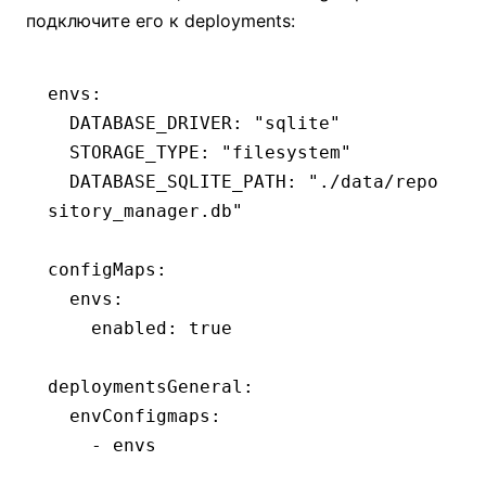
подключите его к deployments:
envs
:
  DATABASE_DRIVER
:
 "sqlite"
  STORAGE_TYPE
:
 "filesystem"
  DATABASE_SQLITE_PATH
:
 "./data/repo
sitory_manager.db"
configMaps
:
  envs
:
    enabled
:
 true
deploymentsGeneral
:
  envConfigmaps
:
    - 
envs