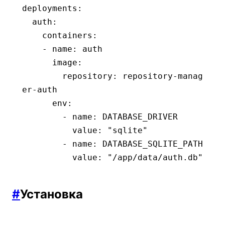
deployments
:
  auth
:
    containers
:
    - 
name
:
 auth
      image
:
        repository
:
 repository-manag
er-auth
      env
:
        - 
name
:
 DATABASE_DRIVER
          value
:
 "sqlite"
        - 
name
:
 DATABASE_SQLITE_PATH
          value
:
 "/app/data/auth.db"
#
Установка