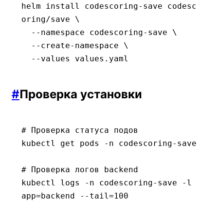
helm
 install
 codescoring-save
 codesc
oring/save
 \
  --namespace
 codescoring-save
 \
  --create-namespace
 \
  --values
 values.yaml
#
Проверка установки
# Проверка статуса подов
kubectl
 get
 pods
 -n
 codescoring-save
# Проверка логов backend
kubectl
 logs
 -n
 codescoring-save
 -l
app=backend
 --tail=100