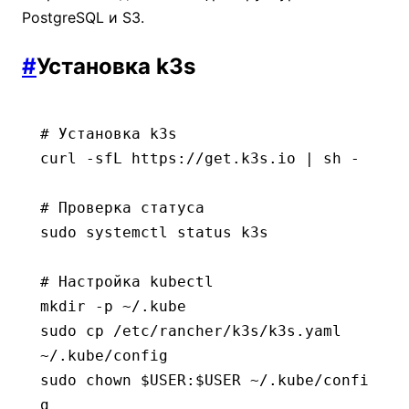
PostgreSQL и S3.
#
Установка k3s
# Установка k3s
curl
 -sfL
 https://get.k3s.io
 |
 sh
 -
# Проверка статуса
sudo
 systemctl
 status
 k3s
# Настройка kubectl
mkdir
 -p
 ~/.kube
sudo
 cp
 /etc/rancher/k3s/k3s.yaml
~/.kube/config
sudo
 chown
 $USER
:
$USER 
~/.kube/confi
g