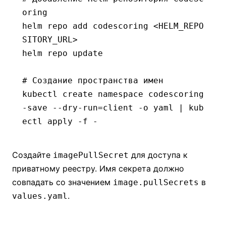
oring
helm
 repo
 add
 codescoring
 <
HELM_REPO
SITORY_UR
L
>
helm
 repo
 update
# Создание пространства имен
kubectl
 create
 namespace
 codescoring
-save
 --dry-run=client
 -o
 yaml
 |
 kub
ectl
 apply
 -f
 -
Создайте
для доступа к
imagePullSecret
приватному реестру. Имя секрета должно
совпадать со значением
в
image.pullSecrets
.
values.yaml