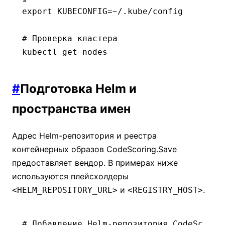
export
 KUBECONFIG
=~
/.kube/config
# Проверка кластера
kubectl
 get
 nodes
#
Подготовка Helm и
пространства имен
Адрес Helm-репозитория и реестра
контейнерных образов CodeScoring.Save
предоставляет вендор. В примерах ниже
используются плейсхолдеры
и
.
<HELM_REPOSITORY_URL>
<REGISTRY_HOST>
# Добавление Helm-репозитория CodeSc