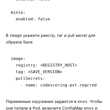
minio
:
  enabled
:
 false
В
укажите реестр, тег и pull secret для
image
образов Save:
image
:
  registry
:
 <REGISTRY_HOST>
  tag
:
 <SAVE_VERSION>
  pullSecrets
:
    - 
name
:
 codescoring-pvt-regcred
Переменные окружения задаются в
. Чтобы
envs
они попали в Pod, включите ConfigMap
и
envs