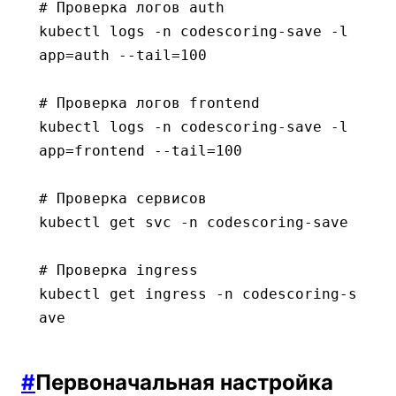
# Проверка логов auth
kubectl
 logs
 -n
 codescoring-save
 -l
app=auth
 --tail=100
# Проверка логов frontend
kubectl
 logs
 -n
 codescoring-save
 -l
app=frontend
 --tail=100
# Проверка сервисов
kubectl
 get
 svc
 -n
 codescoring-save
# Проверка ingress
kubectl
 get
 ingress
 -n
 codescoring-s
ave
#
Первоначальная настройка