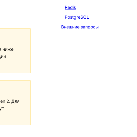
Redis
PostgreSQL
Внешние запросы
я ниже
ции
en 2. Для
ут