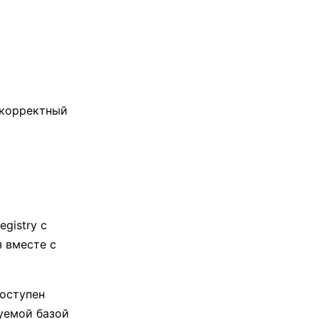
 корректный
gistry с
я вместе с
доступен
уемой базой