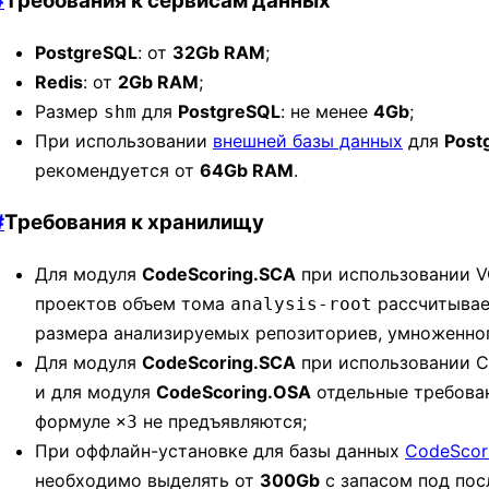
#
Требования к сервисам данных
PostgreSQL
: от
32Gb RAM
;
Redis
: от
2Gb RAM
;
Размер
для
PostgreSQL
: не менее
4Gb
;
shm
При использовании
внешней базы данных
для
Post
рекомендуется от
64Gb RAM
.
#
Требования к хранилищу
Для модуля
CodeScoring.SCA
при использовании V
проектов объем тома
рассчитывае
analysis-root
размера анализируемых репозиториев, умноженног
Для модуля
CodeScoring.SCA
при использовании C
и для модуля
CodeScoring.OSA
отдельные требова
формуле
не предъявляются;
×3
При оффлайн-установке для базы данных
CodeScori
необходимо выделять от
300Gb
с запасом под по