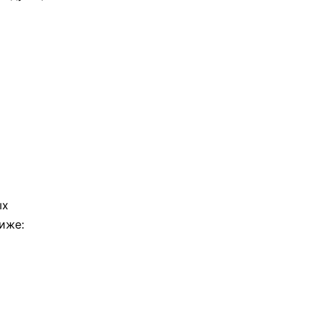
ых
иже: