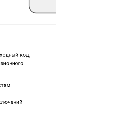
сходный код,
нзионного
стам
ключений