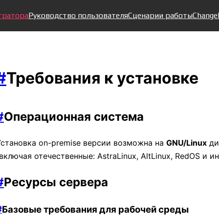
тратора
Руководство пользователя
Сценарии работы
Change
#
Требования к установке
#
Операционная система
Установка on-premise версии возможна на
GNU/Linux
ди
(включая отечественные: AstraLinux, AltLinux, RedOS и ин
#
Ресурсы сервера
#
Базовые требования для рабочей среды