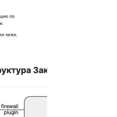
ацию по
и.
ии ниже.