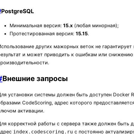
#
PostgreSQL
Минимальная версия:
15.x
(любая минорная);
Протестированная версия:
15.15
.
Использование других мажорных веток не гарантирует
результат и может приводить к ошибкам или снижению
производительности.
#
Внешние запросы
Для установки системы должен быть доступен Docker Re
образами CodeScoring, адрес которого предоставляетс
ключом активации.
Для корректной работы с сервера также должен быть 
адрес
с постоянно актуализир
index.codescoring.ru