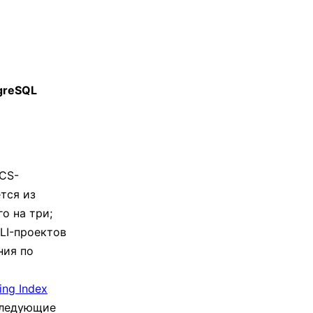
greSQL
CS-
тся из
о на три;
LI-проектов
ния по
ng Index
следующие