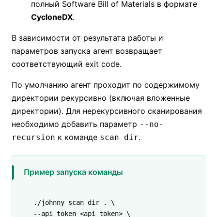
полный Software Bill of Materials в формате
CycloneDX
.
В зависимости от результата работы и
параметров запуска агент возвращает
соответствующий exit code.
По умолчанию агент проходит по содержимому
директории рекурсивно (включая вложенные
директории). Для нерекурсивного сканирования
необходимо добавить параметр
--no-
к команде
.
recursion
scan dir
Пример запуска команды
./johnny
 scan
 dir
 .
 \
--api_token 
<
api_toke
n
>
 \