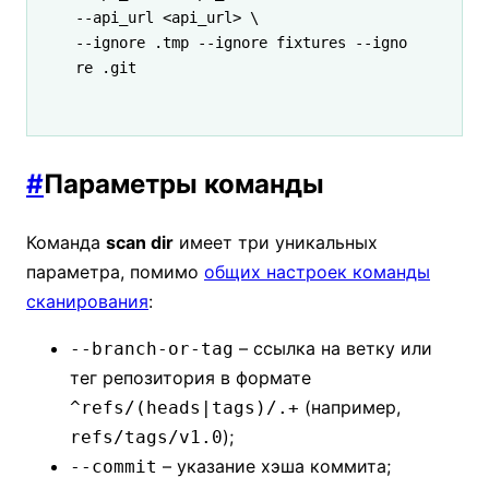
--api_url 
<
api_ur
l
>
 \
--ignore 
.tmp
 --ignore
 fixtures
 --igno
re
 .git
#
Параметры команды
Команда
scan dir
имеет три уникальных
параметра, помимо
общих настроек команды
сканирования
:
– ссылка на ветку или
--branch-or-tag
тег репозитория в формате
(например,
^refs/(heads|tags)/.+
);
refs/tags/v1.0
– указание хэша коммита;
--commit