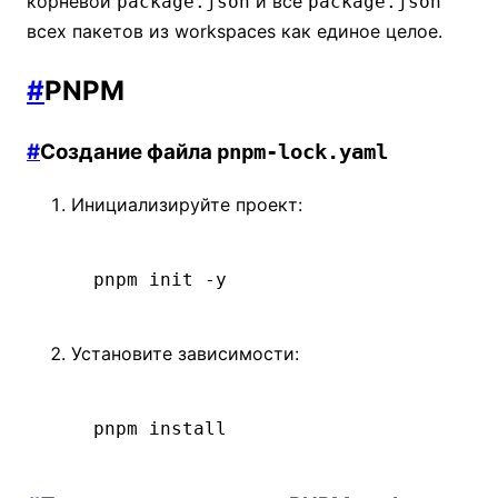
корневой
и все
package.json
package.json
всех пакетов из workspaces как единое целое.
#
PNPM
#
Создание файла
pnpm-lock.yaml
Инициализируйте проект:
pnpm
 init
 -y
Установите зависимости:
pnpm
 install