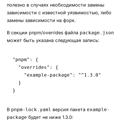
полезно в случаях необходимости замены
зависимости с известной уязвимостью, либо
замены зависимости на форк.
В секции pnpm/overrides файла
package.json
может быть указана следующая запись:
"pnpm"
: {
  "overrides"
:
 {
    "example-package"
:
 "^1.3.0"
  }
}
В
версия пакета
pnpm-lock.yaml
example-
будет не ниже 1.3.0:
package