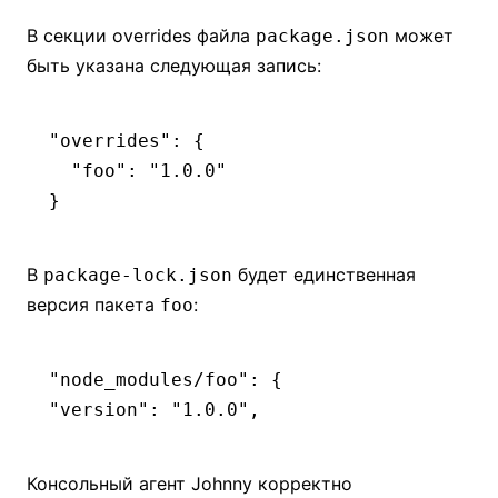
В секции overrides файла
может
package.json
быть указана следующая запись:
"overrides"
: {
  "foo"
:
 "1.0.0"
}
В
будет единственная
package-lock.json
версия пакета
:
foo
"node_modules/foo"
: {
"version"
:
 "1.0.0"
,
Консольный агент Johnny корректно