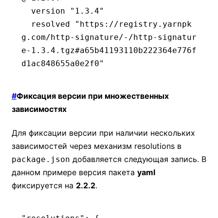
  version "1.3.4"
  resolved "https://registry.yarnpk
g.com/http-signature/-/http-signatur
e-1.3.4.tgz#a65b41193110b222364e776f
d1ac848655a0e2f0"
#
Фиксация версии при множественных
зависимостях
Для фиксации версии при наличии нескольких
зависимостей через механизм resolutions в
добавляется следующая запись. В
package.json
данном примере версия пакета
yaml
фиксируется на
2.2.2
.