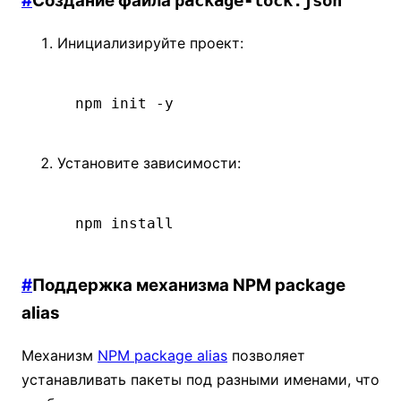
#
Создание файла
package-lock.json
Инициализируйте проект:
npm
 init
 -y
Установите зависимости:
npm
 install
#
Поддержка механизма NPM package
alias
Механизм
NPM package alias
позволяет
устанавливать пакеты под разными именами, что