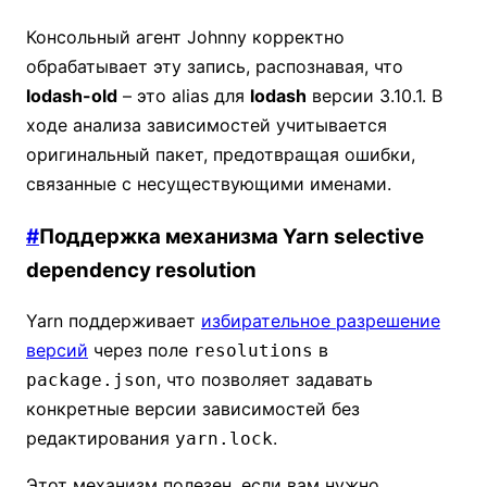
Консольный агент Johnny корректно
обрабатывает эту запись, распознавая, что
lodash-old
– это alias для
lodash
версии 3.10.1. В
ходе анализа зависимостей учитывается
оригинальный пакет, предотвращая ошибки,
связанные с несуществующими именами.
#
Поддержка механизма Yarn selective
dependency resolution
Yarn поддерживает
избирательное разрешение
версий
через поле
в
resolutions
, что позволяет задавать
package.json
конкретные версии зависимостей без
редактирования
.
yarn.lock
Этот механизм полезен, если вам нужно