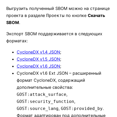
Выгрузить полученный SBOM можно на странице
проекта в разделе
по кнопке
Скачать
Проекты
SBOM
.
Экспорт SBOM поддерживается в следующих
форматах:
CycloneDX v1.4 JSON
;
CycloneDX v1.5 JSON
;
CycloneDX v1.6 JSON
;
CycloneDX v1.6 Ext JSON – расширенный
формат CycloneDX, содержащий
дополнительные свойства:
,
GOST:attack_surface
,
GOST:security_function
,
.
GOST:source_lang
GOST:provided_by
Формат адаптирован под дополнительные