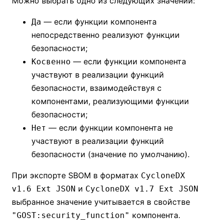
Можно выбрать одно из следующих значений:
— если функции компонента
Да
непосредственно реализуют функции
безопасности;
— если функции компонента
Косвенно
участвуют в реализации функций
безопасности, взаимодействуя с
компонентами, реализующими функции
безопасности;
— если функции компонента не
Нет
участвуют в реализации функций
безопасности (значение по умолчанию).
При экспорте SBOM в форматах
CycloneDX
и
v1.6 Ext JSON
CycloneDX v1.7 Ext JSON
выбранное значение учитывается в свойстве
компонента.
"GOST:security_function"