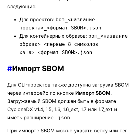
следующие:
Для проектов:
bom_<название
проекта>_<формат SBOM>.json
Для контейнерных образов:
bom_<название
образа>_<первые 8 символов
хэша>_<формат SBOM>.json
#
Импорт SBOM
Для CLI-проектов также доступна загрузка SBOM
через интерфейс по кнопке
Импорт SBOM
.
Загружаемый SBOM должен быть в формате
CycloneDX v1.4, 1.5, 1.6, 1.6_ext, 1.7 или 1.7_ext и
иметь расширение
.
.json
При импорте SBOM можно указать ветку или тег