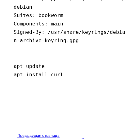
debian
Suites: bookworm
Components: main
Signed-By: /usr/share/keyrings/debia
n-archive-keyring.gpg
apt
 update
apt
 install
 curl
Предыдущая страница