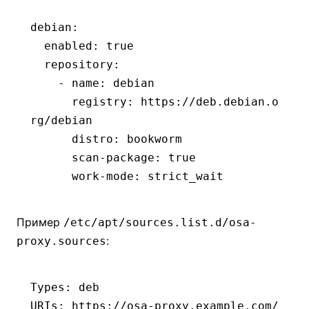
debian
:
  enabled
:
 true
  repository
:
    - 
name
:
 debian
      registry
:
 https://deb.debian.o
rg/debian
      distro
:
 bookworm
      scan-package
:
 true
      work-mode
:
 strict_wait
Пример
/etc/apt/sources.list.d/osa-
:
proxy.sources
Types: deb
URIs: https://osa-proxy.example.com/