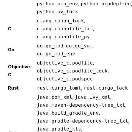
,
,
python.pip_env
python.pipdeptree
python.uv_lock
,
clang.conan_lock
C
,
clang.conanfile_txt
clang.conanfile_py
,
,
go.go_mod
go.go_sum
Go
go.go_mod_env
,
objective_c.podfile
Objective-
,
objective_c.podfile_lock
C
objective_c.podspec
Rust
,
rust.cargo_toml
rust.cargo_lock
,
,
java.pom_xml
java.ivy_xml
,
java.maven-dependency-tree_txt
,
java.build_gradle_env
,
java.gradle-dependency-tree_txt
,
java.gradle_kts