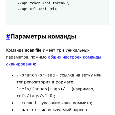
--api_token 
<
api_toke
n
>
 \
--api_url 
<
api_ur
l
>
#
Параметры команды
Команда
scan file
имеет три уникальных
параметра, помимо
общих настроек команды
сканирования
:
– ссылка на ветку или
--branch-or-tag
тег репозитория в формате
(например,
^refs/(heads|tags)/.+
);
refs/tags/v1.0
– указание хэша коммита;
--commit
– используемый парсер.
--parser