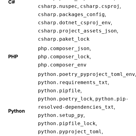
С#
,
,
csharp.nuspec
csharp.csproj
,
csharp.packages_config
,
csharp.dotnet_csproj_env
,
csharp.project_assets_json
csharp.paket_lock
,
php.composer_json
PHP
,
php.composer_lock
php.composer_env
python.poetry_pyproject_toml_env
,
python.requirements_txt
,
python.pipfile
,
python.poetry_lock
python.pip-
,
resolved-dependencies_txt
Python
,
python.setup_py
,
python.pipfile_lock
,
python.pyproject_toml