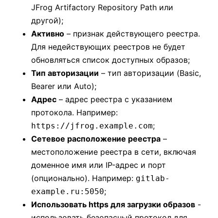
JFrog Artifactory Repository Path или
другой);
Активно
– признак действующего реестра.
Для недействующих реестров не будет
обновляться список доступных образов;
Тип авторизации
– тип авторизации (Basic,
Bearer или Auto);
Адрес
– адрес реестра с указанием
протокола. Например:
;
https://jfrog.example.com
Сетевое расположение реестра
–
местоположение реестра в сети, включая
доменное имя или IP-адрес и порт
(опционально). Например:
gitlab-
;
example.ru:5050
Использовать https для загрузки образов
-
использовать безопасный протокол для