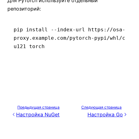
Для PyTorch используйте отдельный
репозиторий:
pip
 install
 --index-url
 https://osa-
proxy.example.com/pytorch-pypi/whl/c
u121
 torch
Предыдущая страница
Следующая страница
Настройка NuGet
Настройка Go