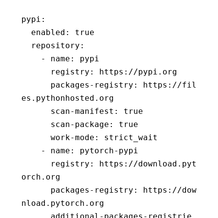
pypi
:
  enabled
:
 true
  repository
:
    - 
name
:
 pypi
      registry
:
 https://pypi.org
      packages-registry
:
 https://fil
es.pythonhosted.org
      scan-manifest
:
 true
      scan-package
:
 true
      work-mode
:
 strict_wait
    - 
name
:
 pytorch-pypi
      registry
:
 https://download.pyt
orch.org
      packages-registry
:
 https://dow
nload.pytorch.org
      additional-packages-registrie