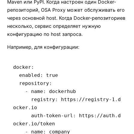
Maven или PyPI. Когда настроен один Docker-
репозиторий, OSA Proxy может обслуживать его
через основной host. Когда Docker-репозиториев
несколько, сервис определяет нужную
конфигурацию по host запроса.
Например, для конфигурации:
docker
:
  enabled
:
 true
  repository
:
    - 
name
:
 dockerhub
      registry
:
 https://registry-1.d
ocker.io
      auth-token-url
:
 https://auth.d
ocker.io/token
    - 
name
:
 company