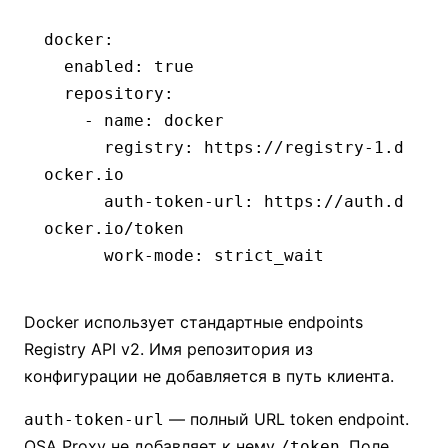
docker
:
  enabled
:
 true
  repository
:
    - 
name
:
 docker
      registry
:
 https://registry-1.d
ocker.io
      auth-token-url
:
 https://auth.d
ocker.io/token
      work-mode
:
 strict_wait
Docker использует стандартные endpoints
Registry API v2. Имя репозитория из
конфигурации не добавляется в путь клиента.
— полный URL token endpoint.
auth-token-url
OSA Proxy не добавляет к нему
. Поле
/token