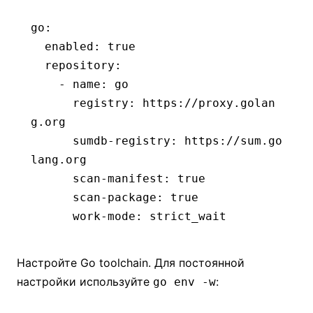
go
:
  enabled
:
 true
  repository
:
    - 
name
:
 go
      registry
:
 https://proxy.golan
g.org
      sumdb-registry
:
 https://sum.go
lang.org
      scan-manifest
:
 true
      scan-package
:
 true
      work-mode
:
 strict_wait
Настройте Go toolchain. Для постоянной
настройки используйте
:
go env -w