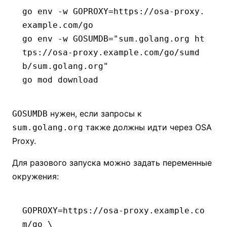
go
 env
 -w
 GOPROXY=https://osa-proxy.
example.com/go
go
 env
 -w
 GOSUMDB=
"sum.golang.org ht
tps://osa-proxy.example.com/go/sumd
b/sum.golang.org"
go
 mod
 download
нужен, если запросы к
GOSUMDB
также должны идти через OSA
sum.golang.org
Proxy.
Для разового запуска можно задать переменные
окружения:
GOPROXY
=
https://osa-proxy.example.co
m/go
 \