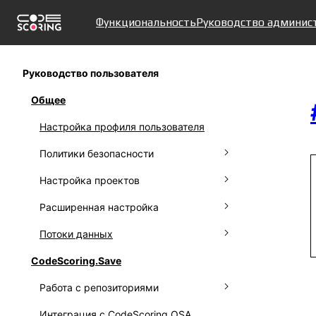
Функциональность
Руководство админис
Руководство пользователя
Общее
Настройка профиля пользователя
Политики безопасности
Настройка проектов
Настройка политик
Расширенная настройка
Игнорирование политик
Подключение системы контроля
версий
Потоки данных
Результаты работы политик
Создание подразделений
Управление проектами
CodeScoring.Save
Настройка уведомлений
Работа с фидом protestware
Работа с репозиториями
Работа с аудит-логом
Использование Kaspersky OSS
Threats Data Feed
Интеграция с CodeScoring.OSA
Сбор метрик
Управление репозиториями