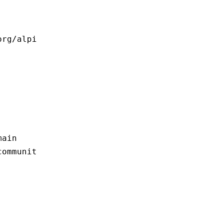
org/alpi
main
communit