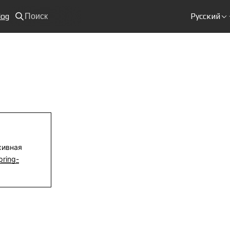
log
Русский
Поиск
хивная
ring-