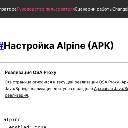
тратора
Руководство пользователя
Сценарии работы
Change
#
Настройка Alpine (APK)
Реализация OSA Proxy
Эта страница относится к текущей реализации OSA Proxy. Ар
Java/Spring-реализация доступна в разделе
Архивная Java/Sp
реализация
.
alpine
:
  enabled
:
 true