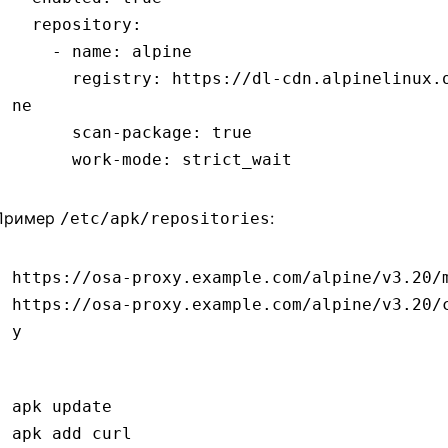
  repository
:
    - 
name
:
 alpine
      registry
:
 https://dl-cdn.alpinelinux.
ne
      scan-package
:
 true
      work-mode
:
 strict_wait
Пример
:
/etc/apk/repositories
https://osa-proxy.example.com/alpine/v3.20/
https://osa-proxy.example.com/alpine/v3.20/
y
apk
 update
apk
 add
 curl