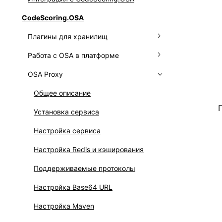
Интеграция OSS Index
CodeScoring.OSA
Подключение вебхуков
Работа с Go
Плагины для хранилищ
Работа с API
Работа с Maven
Работа с OSA в платформе
Работа с NPM
Плагин для Nexus
OSA Proxy
Работа с NuGet
Плагин для JFrog
Подключение менеджера
репозиториев
Работа с OCI
Плагин для Сфера
Общее описание
Подключение реестра с образами
Работа с PyPI
Установка сервиса
Настройка политик OSA
Настройка сервиса
Работа с компонентами OSA
Настройка Redis и кэширования
Обновление данных о компонентах
Поддерживаемые протоколы
Настройка Base64 URL
Настройка Maven