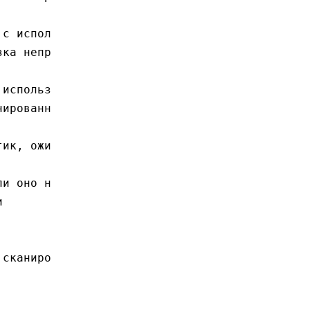
зка непр
нированн
и