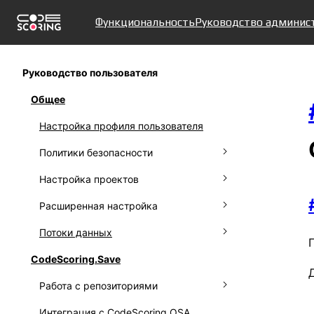
Функциональность
Руководство админис
Руководство пользователя
Общее
Настройка профиля пользователя
Политики безопасности
Настройка проектов
Настройка политик
Расширенная настройка
Игнорирование политик
Подключение системы контроля
версий
Потоки данных
Результаты работы политик
Создание подразделений
Управление проектами
CodeScoring.Save
Настройка уведомлений
Работа с фидом protestware
Работа с репозиториями
Работа с аудит-логом
Использование Kaspersky OSS
Threats Data Feed
Интеграция с CodeScoring.OSA
Сбор метрик
Управление репозиториями