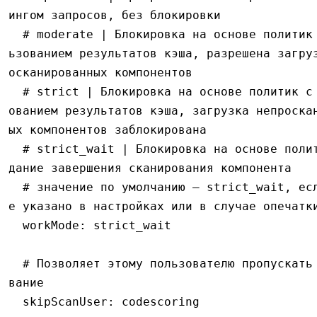
ингом запросов, без блокировки
  # moderate | Блокировка на основе политик с испол
ьзованием результатов кэша, разрешена загру
осканированных компонентов
  # strict | Блокировка на основе политик с использ
ованием результатов кэша, загрузка непроска
ых компонентов заблокирована
  # strict_wait | Блокировка на основе политик, ожи
дание завершения сканирования компонента
  # значение по умолчанию — strict_wait, если оно н
е указано в настройках или в случае опечатк
  workMode
:
 strict_wait
  # Позволяет этому пользователю пропускать сканиро
вание
  skipScanUser
:
 codescoring