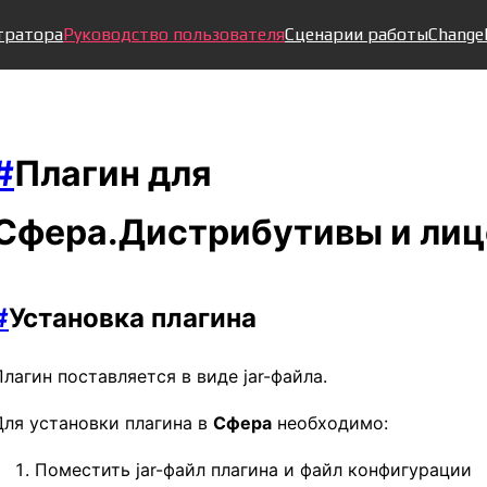
тратора
Руководство пользователя
Сценарии работы
Change
#
Плагин для
Сфера.Дистрибутивы и лиц
#
Установка плагина
Плагин поставляется в виде jar-файла.
Для установки плагина в
Сфера
необходимо:
Поместить jar-файл плагина и файл конфигурации