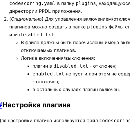
в папку
, находящуюся
codescoring.yaml
plugins
директории PPDL приложения.
(
Опционально
) Для управления включением/отклю
плагинов можно создать в папке
файлы
plugins
e
или
.
disabled.txt
В файле должны быть перечислены имена вкл
отключаемых плагинов.
Логика включения/выключения:
плагин в
- отключен;
disabled.txt
не пуст и при этом не сод
enabled.txt
- отключен;
в остальных случаях плагин включен.
#
Настройка плагина
Для настройки плагина используется файл
codescorin