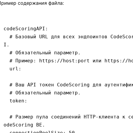
Пример содержания файла:
codeScoringAPI
:
  # Базовый URL для всех эндпоинтов CodeScoring AP
I.
  # Обязательный параметр.
  # Пример: https://host:port или https://h
  url
:
  # Ваш API токен CodeScoring для аутентифи
  # Обязательный параметр.
  token
:
  # Размер пула соединений HTTP-клиента к сервису C
odeScoring BE.
  connectionPoolSize
:
 50