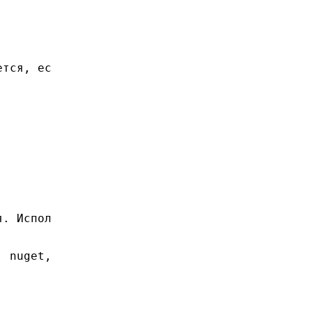
ется, ес
я. Испол
 nuget, 