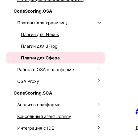
Интеграция OSS Index
CodeScoring.OSA
Подключение вебхуков
Работа с Go
Плагины для хранилищ
Работа с API
Работа с Maven
Работа с NPM
Плагин для Nexus
Работа с NuGet
Плагин для JFrog
Работа с OCI
Плагин для Сфера
Работа с OSA в платформе
Работа с PyPI
OSA Proxy
Подключение менеджера
репозиториев
CodeScoring.SCA
Общее описание
Подключение реестра с образами
Анализ в платформе
Установка сервиса
Настройка политик OSA
Консольный агент Johnny
Настройка сервиса
Запуск сканирования
Работа с компонентами OSA
Интеграция с IDE
Настройка Redis и кэширования
Обзор зависимостей
Настройка через конфигурационный
Обновление данных о компонентах
файл