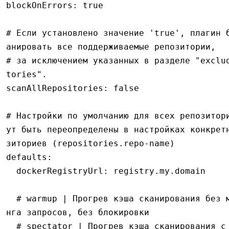
blockOnErrors
:
 true
# Если установлено значение 'true', плагин 
анировать все поддерживаемые репозитории,
# за исключением указанных в разделе "exclu
tories".
scanAllRepositories
:
 false
# Настройки по умолчанию для всех репозитор
ут быть переопределены в настройках конкрет
зиториев (repositories.repo-name)
defaults
:
  dockerRegistryUrl
:
 registry.my.domain
  # warmup | Прогрев кэша сканирования без монитори
нга запросов, без блокировки
  # spectator | Прогрев кэша сканирования с монитор