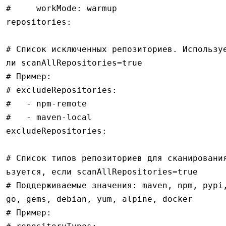
#     workMode: warmup
repositories
:
# Список исключенных репозиториев. Использу
ли scanAllRepositories=true
# Пример:
# excludeRepositories:
#   - npm-remote
#   - maven-local
excludeRepositories
:
# Список типов репозиториев для сканировани
ьзуется, если scanAllRepositories=true
# Поддерживаемые значения: maven, npm, pypi,
go, gems, debian, yum, alpine, docker
# Пример: