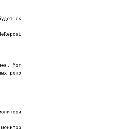
будет ск
deReposi
иев. Мог
ных репо