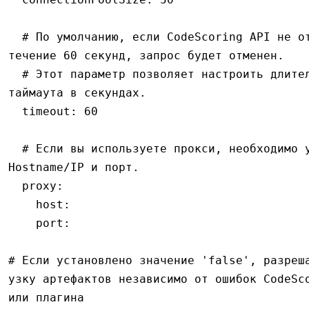
  # По умолчанию, если CodeScoring API не ответил в 
течение 60 секунд, запрос будет отменен.
  # Этот параметр позволяет настроить длительность 
таймаута в секундах.
  timeout
:
 60
  # Если вы используете прокси, необходимо указать 
Hostname/IP и порт.
  proxy
:
    host
:
    port
:
# Если установлено значение 'false', разреш
узку артефактов независимо от ошибок CodeSco
или плагина