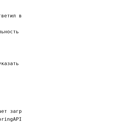
ает загр
ringAPI 