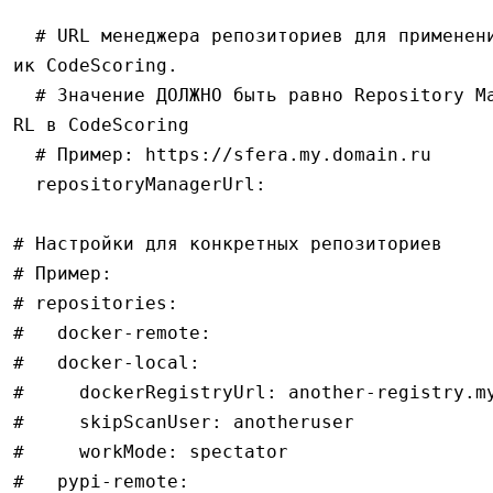
  # URL менеджера репозиториев для применения полит
ик CodeScoring.
  # Значение ДОЛЖНО быть равно Repository Manager U
RL в CodeScoring
  # Пример: https://sfera.my.domain.ru
  repositoryManagerUrl
:
# Настройки для конкретных репозиториев
# Пример:
# repositories:
#   docker-remote:
#   docker-local:
#     dockerRegistryUrl: another-registry.m
#     skipScanUser: anotheruser
#     workMode: spectator
#   pypi-remote: