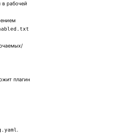
 в рабочей
чением
nabled.txt
ючаемых/
ержит плагин
.
g.yaml