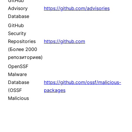
GitHub
Advisory
https://github.com/advisories
Database
GitHub
Security
Repositories
https://github.com
(Более 2000
репозиториев)
OpenSSF
Malware
Database
https://github.com/ossf/malicious-
(OSSF
packages
Malicious
Packages)
Go
Vulnerability
https://vuln.go.dev
Database