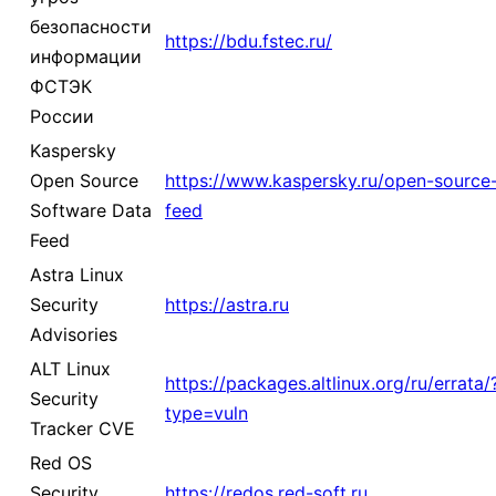
безопасности
https://bdu.fstec.ru/
информации
ФСТЭК
России
Kaspersky
Open Source
https://www.kaspersky.ru/open-source
Software Data
feed
Feed
Astra Linux
Security
https://astra.ru
Advisories
ALT Linux
https://packages.altlinux.org/ru/errata/
Security
type=vuln
Tracker CVE
Red OS
Security
https://redos.red-soft.ru